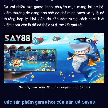
So với nhiều tựa game khác, chuyên mục mang lại cơ hội
kiếm thưởng dễ dàng hơn nhờ cơ chế minh bạch và tỷ lệ trả
thưởng hợp lý. Hội viên chỉ cần nắm vững cách chơi, biết
kiểm soát vốn là đã có thể đạt được kết quả tốt.
Giải đáp sức hấp dẫn của chuyên mục bắn cá
Các sản phẩm game hot của Bắn Cá Say88