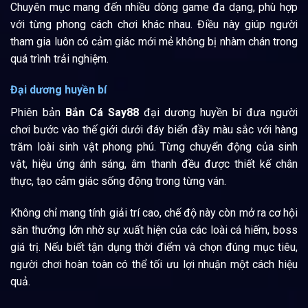
Chuyên mục mang đến nhiều dòng game đa dạng, phù hợp
với từng phong cách chơi khác nhau. Điều này giúp người
tham gia luôn có cảm giác mới mẻ không bị nhàm chán trong
quá trình trải nghiệm.
Đại dương huyền bí
Phiên bản
Bắn Cá Say88
đại dương huyền bí đưa người
chơi bước vào thế giới dưới đáy biển đầy màu sắc với hàng
trăm loài sinh vật phong phú. Từng chuyển động của sinh
vật, hiệu ứng ánh sáng, âm thanh đều được thiết kế chân
thực, tạo cảm giác sống động trong từng ván.
Không chỉ mang tính giải trí cao, chế độ này còn mở ra cơ hội
săn thưởng lớn nhờ sự xuất hiện của các loài cá hiếm, boss
giá trị. Nếu biết tận dụng thời điểm và chọn đúng mục tiêu,
người chơi hoàn toàn có thể tối ưu lợi nhuận một cách hiệu
quả.