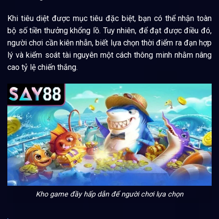
Khi tiêu diệt được mục tiêu đặc biệt, bạn có thể nhận toàn
bộ số tiền thưởng khổng lồ. Tuy nhiên, để đạt được điều đó,
người chơi cần kiên nhẫn, biết lựa chọn thời điểm ra đạn hợp
lý và kiểm soát tài nguyên một cách thông minh nhằm nâng
cao tỷ lệ chiến thắng.
Kho game đầy hấp dẫn để người chơi lựa chọn