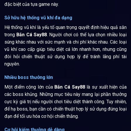
đặc biệt của tựa game này.
Sở hữu hệ thống vũ khí đa dạng
Hệ thống vũ khí là yếu tố quan trọng quyết định hiệu quả săn
trong
Bắn Cá Say88
. Người chơi có thể lựa chọn nhiều loại
súng khác nhau với sức mạnh và chi phí khác nhau. Các loại
vũ khí cao cấp giúp tiêu diệt cá lớn nhanh hơn, nhưng cũng
đòi hỏi chiến thuật sử dụng hợp lý để tránh lãng phí tài
nguyên.
Nhiều boss thưởng lớn
Một điểm cộng lớn của
Bắn Cá Say88
là sự xuất hiện của
các boss khủng. Những mục tiêu này mang lại phần thưởng
cực kỳ giá trị nếu người chơi tiêu diệt thành công. Tuy nhiên,
để hạ boss, bạn cần có chiến thuật hợp lý sử dụng đúng loại
đạn để tối ưu hóa cơ hội chiến thắng.
Cơ hội kiếm thưởng dễ dàng