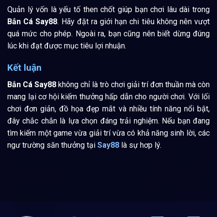
Quản lý vốn là yếu tố then chốt giúp bạn chơi lâu dài trong
Bắn Cá Say88
. Hãy đặt ra giới hạn chi tiêu không nên vượt
quá mức cho phép. Ngoài ra, bạn cũng nên biết dừng đúng
lúc khi đạt được mục tiêu lợi nhuận.
Kết luận
Bắn Cá Say88
không chỉ là trò chơi giải trí đơn thuần mà còn
mang lại cơ hội kiếm thưởng hấp dẫn cho người chơi. Với lối
chơi đơn giản, đồ họa đẹp mắt và nhiều tính năng nổi bật,
đây chắc chắn là lựa chọn đáng trải nghiệm. Nếu bạn đang
tìm kiếm một game vừa giải trí vừa có khả năng sinh lời, các
ngư trường săn thưởng tại
Say88
là sự hơp lý.