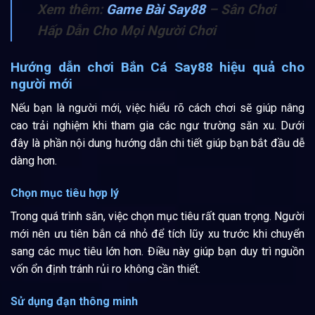
Xem thêm:
Game Bài Say88
– Sân Chơi
Hấp Dẫn Cho Mọi Người Chơi
Hướng dẫn chơi Bắn Cá Say88 hiệu quả cho
người mới
Nếu bạn là người mới, việc hiểu rõ cách chơi sẽ giúp nâng
cao trải nghiệm khi tham gia các ngư trường săn xu. Dưới
đây là phần nội dung hướng dẫn chi tiết giúp bạn bắt đầu dễ
dàng hơn.
Chọn mục tiêu hợp lý
Trong quá trình săn, việc chọn mục tiêu rất quan trọng. Người
mới nên ưu tiên bắn cá nhỏ để tích lũy xu trước khi chuyển
sang các mục tiêu lớn hơn. Điều này giúp bạn duy trì nguồn
vốn ổn định tránh rủi ro không cần thiết.
Sử dụng đạn thông minh