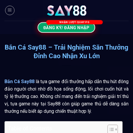
Bỏ
qua
nội
dung
ĐĂNG KÝ/ ĐĂNG NHẬP
Bắn Cá Say88 – Trải Nghiệm Săn Thưởng
Đỉnh Cao Nhận Xu Lớn
Bắn Cá Say88
là tựa game đổi thưởng hấp dẫn thu hút đông
đảo người chơi nhờ đồ họa sống động, lối chơi cuốn hút và
tỷ lệ thưởng cao. Không chỉ mang đến trải nghiệm giải trí thú
vị, tựa game này tại Say88 còn giúp game thủ dễ dàng săn
thưởng nếu biết áp dụng chiến thuật hợp lý.
Table of Contents