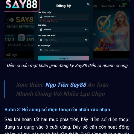
Điền chuẩn mật khẩu giúp đăng ký Say88 diễn ra nhanh chóng
Xem thêm:
Nạp Tiền Say88
An Toàn
Nhanh Chóng Với Nhiều Lựa Chọn
Bước 3: Bổ sung số điện thoại rồi nhấn xác nhận
Sau khi hoàn tất hai mục phía trên, hãy điền số điện thoại
đang sử dụng vào ô cuối cùng. Dãy số cần còn hoạt động