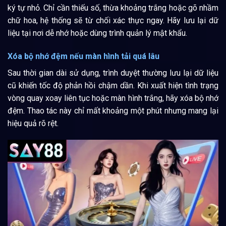
ký tự nhỏ. Chỉ cần thiếu số, thừa khoảng trắng hoặc gõ nhầm
chữ hoa, hệ thống sẽ từ chối xác thực ngay. Hãy lưu lại dữ
liệu tại nơi dễ nhớ hoặc dùng trình quản lý mật khẩu.
Xóa bộ nhớ đệm nếu màn hình tải quá lâu
Sau thời gian dài sử dụng, trình duyệt thường lưu lại dữ liệu
cũ khiến tốc độ phản hồi chậm dần. Khi xuất hiện tình trạng
vòng quay xoay liên tục hoặc màn hình trắng, hãy xóa bộ nhớ
đệm. Thao tác này chỉ mất khoảng một phút nhưng mang lại
hiệu quả rõ rệt.