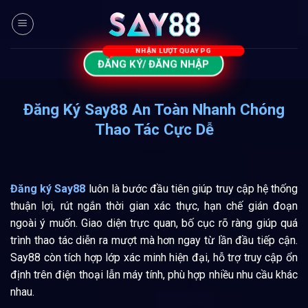
Bỏ
qua
nội
dung
ĐĂNG KÝ/ ĐĂNG NHẬP
Đăng Ký Say88 An Toàn Nhanh Chóng
Thao Tác Cực Dễ
Đăng ký Say88
luôn là bước đầu tiên giúp truy cập hệ thống
thuận lợi, rút ngắn thời gian xác thực, hạn chế gián đoạn
ngoài ý muốn. Giao diện trực quan, bố cục rõ ràng giúp quá
trình thao tác diễn ra mượt mà hơn ngay từ lần đầu tiếp cận.
Say88 còn tích hợp lớp xác minh hiện đại, hỗ trợ truy cập ổn
định trên điện thoại lẫn máy tính, phù hợp nhiều nhu cầu khác
nhau.