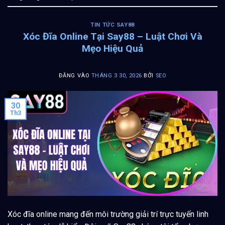
TIN TỨC SAY88
Xóc Đĩa Online Tại Say88 – Luật Chơi Và
Mẹo Hiệu Quả
ĐĂNG VÀO
THÁNG 3 30, 2026
BỞI
SEO
30
Th3
Xóc đĩa online mang đến môi trường giải trí trực tuyến linh