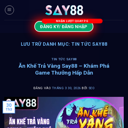
Bỏ
qua
nội
dung
ĐĂNG KÝ/ ĐĂNG NHẬP
LƯU TRỮ DANH MỤC:
TIN TỨC SAY88
TIN TỨC SAY88
Ăn Khế Trả Vàng Say88 – Khám Phá
Game Thưởng Hấp Dẫn
ĐĂNG VÀO
THÁNG 3 30, 2026
BỞI
SEO
30
Th3