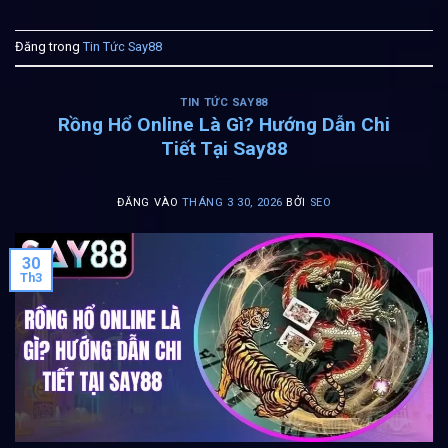
Đăng trong
Tin Tức Say88
TIN TỨC SAY88
Rồng Hổ Online Là Gì? Hướng Dẫn Chi
Tiết Tại Say88
ĐĂNG VÀO
THÁNG 3 30, 2026
BỞI
SEO
30
Th3