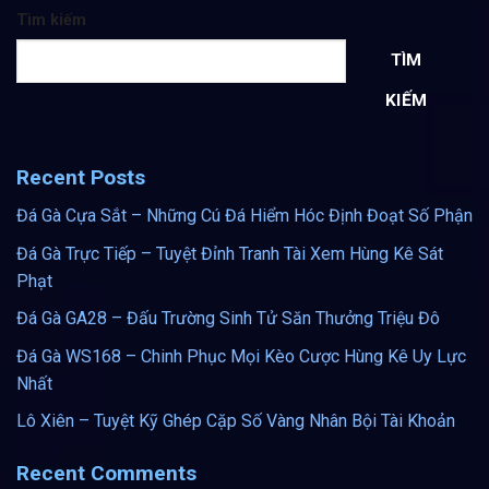
Tìm kiếm
TÌM
KIẾM
Recent Posts
Đá Gà Cựa Sắt – Những Cú Đá Hiểm Hóc Định Đoạt Số Phận
Đá Gà Trực Tiếp – Tuyệt Đỉnh Tranh Tài Xem Hùng Kê Sát
Phạt
Đá Gà GA28 – Đấu Trường Sinh Tử Săn Thưởng Triệu Đô
Đá Gà WS168 – Chinh Phục Mọi Kèo Cược Hùng Kê Uy Lực
Nhất
Lô Xiên – Tuyệt Kỹ Ghép Cặp Số Vàng Nhân Bội Tài Khoản
Recent Comments