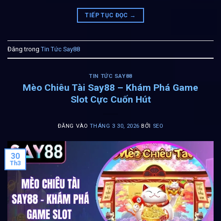
TIẾP TỤC ĐỌC
→
Đăng trong
Tin Tức Say88
TIN TỨC SAY88
Mèo Chiêu Tài Say88 – Khám Phá Game
Slot Cực Cuốn Hút
ĐĂNG VÀO
THÁNG 3 30, 2026
BỞI
SEO
30
Th3