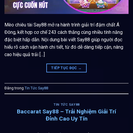
Mèo chiêu tài Say88 mở ra hành trình giải trí đậm chất Á
Đông, kết hợp cơ chế 243 cách thắng cùng nhiều tính năng
đặc biệt hấp dẫn. Nội dung bài viết Say88 giúp người đọc
hiểu rõ cách vận hành chi tiết, từ đó dễ dàng tiếp cận, nâng
cao hiệu quả trải […]
TIẾP TỤC ĐỌC
→
Đăng trong
Tin Tức Say88
TIN TỨC SAY88
Baccarat Say88 – Trải Nghiệm Giải Trí
Đỉnh Cao Uy Tín