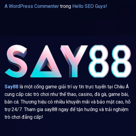
A WordPress Commenter
trong
Hello SEO Guys!
Say88
là một cổng game giải trí uy tín trực tuyến tại Châu Á
cung cấp các trò chơi như thể thao, casino, đá gà, game bài,
bắn cá. Thương hiệu có nhiều khuyến mãi và bảo mật cao, hỗ
trợ 24/7. Tham gia say88 ngay để tận hưởng và trải nghiệm
trò chơi đẳng cấp!