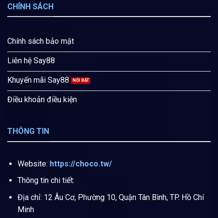
CHÍNH SÁCH
Chính sách bảo mật
Liên hệ Say88
Khuyến mãi Say88
Điều khoản điều kiện
THÔNG TIN
Website:
https://choco.tw/
Thông tin chi tiết:
Địa chỉ: 12 Âu Cơ, Phường 10, Quận Tân Bình, TP. Hồ Chí
Minh