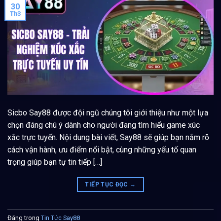
30
Th3
Sicbo Say88 được đội ngũ chúng tôi giới thiệu như một lựa
chọn đáng chú ý dành cho người đang tìm hiểu game xúc
xắc trực tuyến. Nội dung bài viết, Say88 sẽ giúp bạn nắm rõ
cách vận hành, ưu điểm nổi bật, cùng những yếu tố quan
trọng giúp bạn tự tin tiếp […]
TIẾP TỤC ĐỌC
→
Đăng trong
Tin Tức Say88