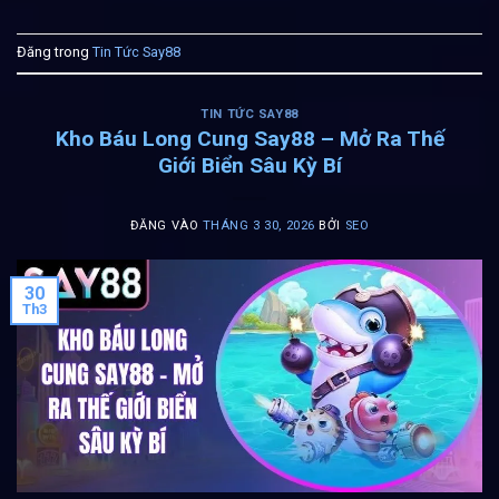
Đăng trong
Tin Tức Say88
TIN TỨC SAY88
Kho Báu Long Cung Say88 – Mở Ra Thế
Giới Biển Sâu Kỳ Bí
ĐĂNG VÀO
THÁNG 3 30, 2026
BỞI
SEO
30
Th3