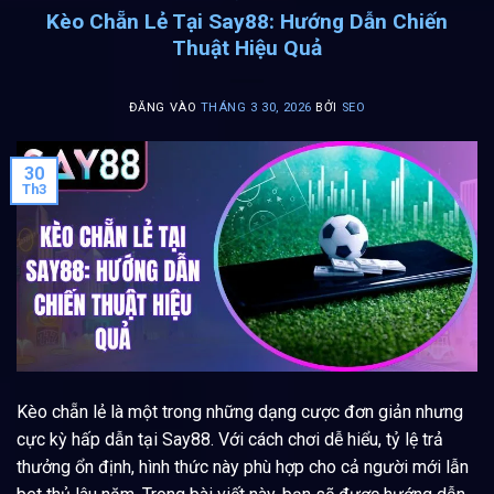
Kèo Chẵn Lẻ Tại Say88: Hướng Dẫn Chiến
Thuật Hiệu Quả
ĐĂNG VÀO
THÁNG 3 30, 2026
BỞI
SEO
30
Th3
Kèo chẵn lẻ là một trong những dạng cược đơn giản nhưng
cực kỳ hấp dẫn tại Say88. Với cách chơi dễ hiểu, tỷ lệ trả
thưởng ổn định, hình thức này phù hợp cho cả người mới lẫn