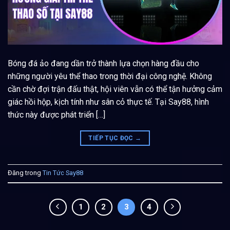
Bóng đá ảo đang dần trở thành lựa chọn hàng đầu cho
những người yêu thể thao trong thời đại công nghệ. Không
cần chờ đợi trận đấu thật, hội viên vẫn có thể tận hưởng cảm
giác hồi hộp, kịch tính như sân cỏ thực tế. Tại Say88, hình
thức này được phát triển […]
TIẾP TỤC ĐỌC
→
Đăng trong
Tin Tức Say88
1
2
3
4