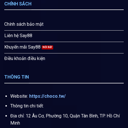
CHÍNH SÁCH
Chính sách bảo mật
Liên hệ Say88
Khuyến mãi Say88
Điều khoản điều kiện
THÔNG TIN
Website:
https://choco.tw/
Thông tin chi tiết:
Địa chỉ: 12 Âu Cơ, Phường 10, Quận Tân Bình, TP. Hồ Chí
Minh