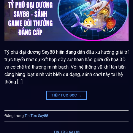
Tỷ phú đại dương Say88 hiện đang dẫn đầu xu hướng giải trí
trực tuyến nhờ sự kết hợp đầy sự hoàn hảo giữa đồ họa 3D
và cơ chế trả thưởng minh bạch. Với hệ thống vũ khí tân tiến
cùng hàng loạt sinh vật biển đa dạng, sảnh chơi này tại hệ
thống […]
TIẾP TỤC ĐỌC
→
Đăng trong
Tin Tức Say88
TIN TỨC SAY88