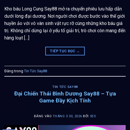
Kho báu Long Cung Say88 mở ra chuyến phiêu lưu hấp dẫn
dưới lòng đại dương. Nơi người chơi được bước vào thế giới
huyền ảo với vô vàn sinh vật rực rỡ cùng những kho báu giá
trị. Không chỉ dừng lại ở yếu tố giải trí, trò chơi còn mang đến
hàng loạt […]
TIẾP TỤC ĐỌC
→
Đăng trong
Tin Tức Say88
TIN TỨC SAY88
Đại Chiến Thái Bình Dương Say88 – Tựa
Game Đầy Kịch Tính
ĐĂNG VÀO
THÁNG 3 30, 2026
BỞI
SEO